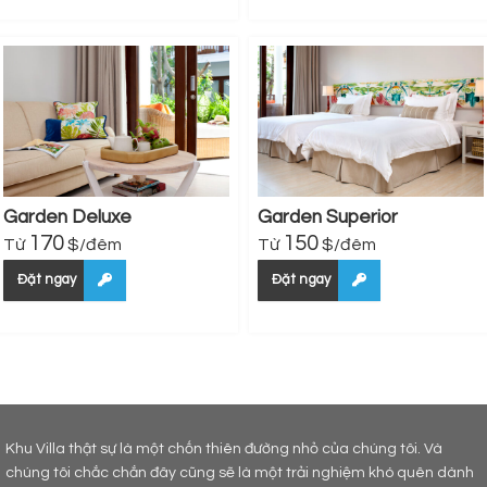
Garden Deluxe
Garden Superior
170
150
Từ
$
/đêm
Từ
$
/đêm
Đặt ngay
Đặt ngay
Khu Villa thật sự là một chốn thiên đường nhỏ của chúng tôi. Và
chúng tôi chắc chắn đây cũng sẽ là một trải nghiệm khó quên dành