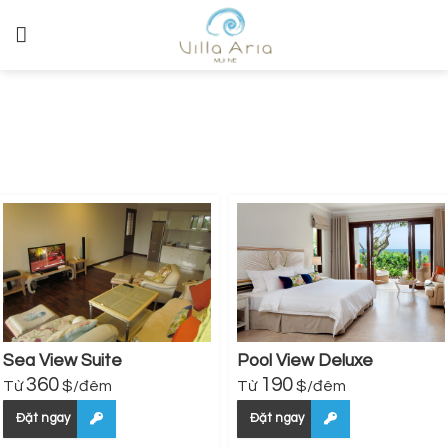
Skip to content
PHÒNG NGHỈ
Sea View Suite
Pool View Deluxe
360
190
Từ
$
/đêm
Từ
$
/đêm
Đặt ngay
Đặt ngay